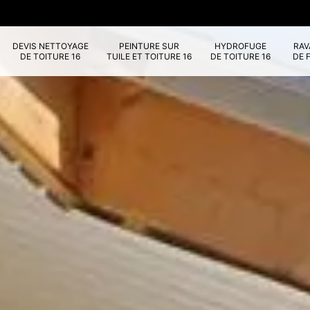
DEVIS NETTOYAGE
PEINTURE SUR
HYDROFUGE
RA
DE TOITURE 16
TUILE ET TOITURE 16
DE TOITURE 16
DE 