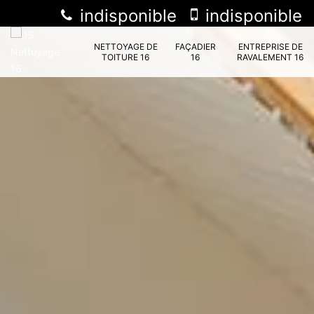
indisponible
indisponible
NETTOYAGE DE
FAÇADIER
ENTREPRISE DE
TOITURE 16
16
RAVALEMENT 16