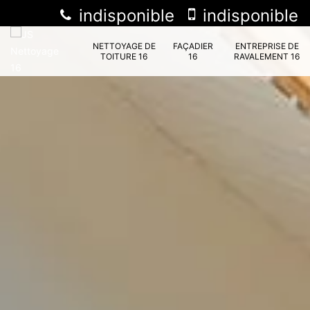
indisponible
indisponible
NETTOYAGE DE
FAÇADIER
ENTREPRISE DE
TOITURE 16
16
RAVALEMENT 16