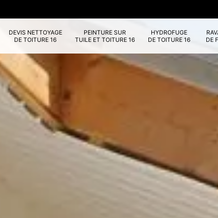
DEVIS NETTOYAGE
PEINTURE SUR
HYDROFUGE
RA
DE TOITURE 16
TUILE ET TOITURE 16
DE TOITURE 16
DE 