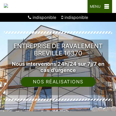
MENU
indisponible
indisponible
ENTREPRISE DE RAVALEMENT
BREVILLE 16370
Nous intervenons 24h/24 sur 7j/7 en
cas d'urgence
NOS RÉALISATIONS