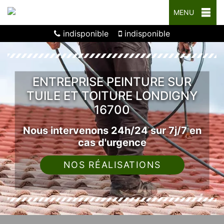
MENU
indisponible
indisponible
ENTREPRISE PEINTURE SUR
TUILE ET TOITURE LONDIGNY
16700
Nous intervenons 24h/24 sur 7j/7 en
cas d'urgence
NOS RÉALISATIONS