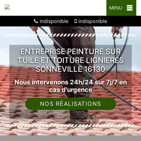
MENU
indisponible
indisponible
ENTREPRISE PEINTURE SUR
TUILE ET TOITURE LIGNIERES
SONNEVILLE 16130
Nous intervenons 24h/24 sur 7j/7 en
cas d'urgence
NOS RÉALISATIONS