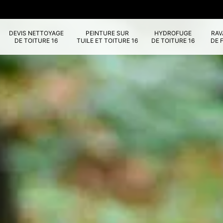
DEVIS NETTOYAGE
PEINTURE SUR
HYDROFUGE
RA
DE TOITURE 16
TUILE ET TOITURE 16
DE TOITURE 16
DE 