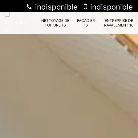
indisponible
indisponible
NETTOYAGE DE
FAÇADIER
ENTREPRISE DE
TOITURE 16
16
RAVALEMENT 16