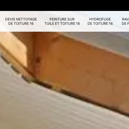
DEVIS NETTOYAGE
PEINTURE SUR
HYDROFUGE
RA
DE TOITURE 16
TUILE ET TOITURE 16
DE TOITURE 16
DE 