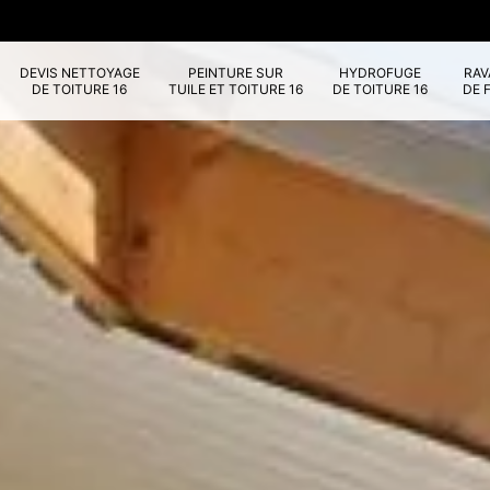
DEVIS NETTOYAGE
PEINTURE SUR
HYDROFUGE
RA
DE TOITURE 16
TUILE ET TOITURE 16
DE TOITURE 16
DE 