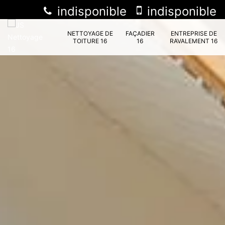
indisponible
indisponible
NETTOYAGE DE
FAÇADIER
ENTREPRISE DE
TOITURE 16
16
RAVALEMENT 16