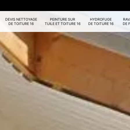
DEVIS NETTOYAGE
PEINTURE SUR
HYDROFUGE
RA
DE TOITURE 16
TUILE ET TOITURE 16
DE TOITURE 16
DE 