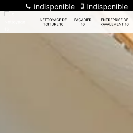
indisponible
indisponible
NETTOYAGE DE
FAÇADIER
ENTREPRISE DE
TOITURE 16
16
RAVALEMENT 16