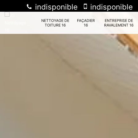
indisponible
indisponible
NETTOYAGE DE
FAÇADIER
ENTREPRISE DE
TOITURE 16
16
RAVALEMENT 16