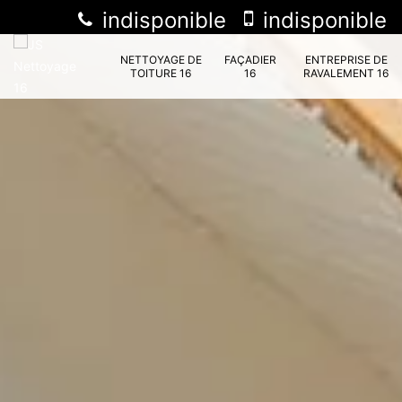
indisponible
indisponible
NETTOYAGE DE
FAÇADIER
ENTREPRISE DE
TOITURE 16
16
RAVALEMENT 16