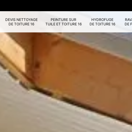
DEVIS NETTOYAGE
PEINTURE SUR
HYDROFUGE
RA
DE TOITURE 16
TUILE ET TOITURE 16
DE TOITURE 16
DE 