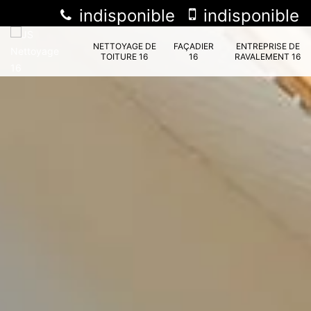
indisponible
indisponible
NETTOYAGE DE
FAÇADIER
ENTREPRISE DE
TOITURE 16
16
RAVALEMENT 16