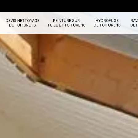
DEVIS NETTOYAGE
PEINTURE SUR
HYDROFUGE
RA
DE TOITURE 16
TUILE ET TOITURE 16
DE TOITURE 16
DE 