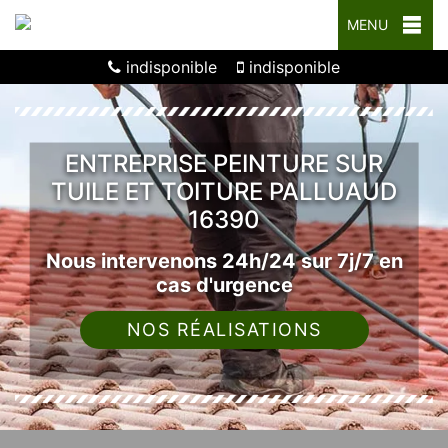
MENU
indisponible
indisponible
ENTREPRISE PEINTURE SUR
TUILE ET TOITURE PALLUAUD
16390
Nous intervenons 24h/24 sur 7j/7 en
cas d'urgence
NOS RÉALISATIONS