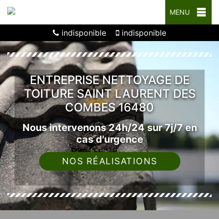
MENU
indisponible
indisponible
ENTREPRISE NETTOYAGE DE
TOITURE SAINT LAURENT DES
COMBES 16480
Nous intervenons 24h/24 sur 7j/7 en
cas d'urgence
NOS RÉALISATIONS