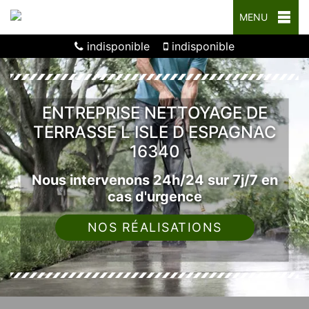
MENU
indisponible
indisponible
ENTREPRISE NETTOYAGE DE
TERRASSE L ISLE D ESPAGNAC
16340
Nous intervenons 24h/24 sur 7j/7 en
cas d'urgence
NOS RÉALISATIONS