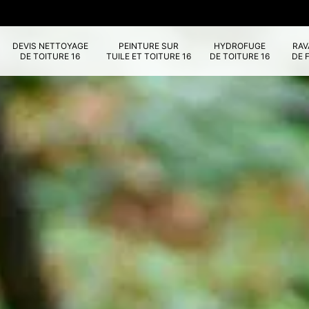
DEVIS NETTOYAGE
PEINTURE SUR
HYDROFUGE
RA
DE TOITURE 16
TUILE ET TOITURE 16
DE TOITURE 16
DE 