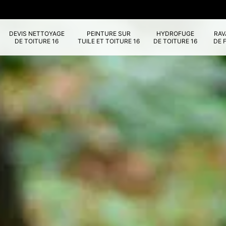
DEVIS NETTOYAGE
PEINTURE SUR
HYDROFUGE
RA
DE TOITURE 16
TUILE ET TOITURE 16
DE TOITURE 16
DE 