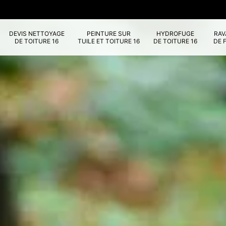
DEVIS NETTOYAGE
PEINTURE SUR
HYDROFUGE
RA
DE TOITURE 16
TUILE ET TOITURE 16
DE TOITURE 16
DE 