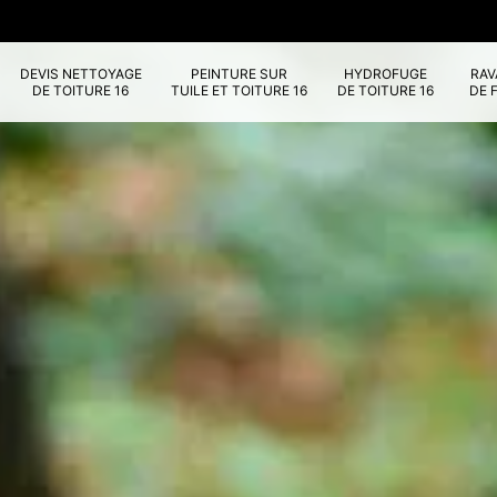
DEVIS NETTOYAGE
PEINTURE SUR
HYDROFUGE
RA
DE TOITURE 16
TUILE ET TOITURE 16
DE TOITURE 16
DE 