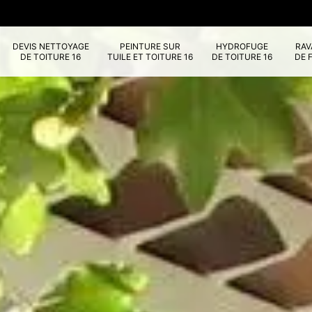
DEVIS NETTOYAGE
PEINTURE SUR
HYDROFUGE
RA
DE TOITURE 16
TUILE ET TOITURE 16
DE TOITURE 16
DE 