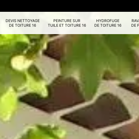
DEVIS NETTOYAGE
PEINTURE SUR
HYDROFUGE
RA
DE TOITURE 16
TUILE ET TOITURE 16
DE TOITURE 16
DE 