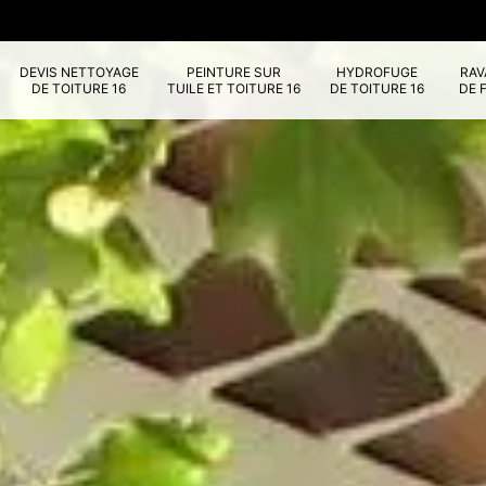
DEVIS NETTOYAGE
PEINTURE SUR
HYDROFUGE
RA
DE TOITURE 16
TUILE ET TOITURE 16
DE TOITURE 16
DE 